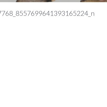
7768_8557699641393165224_n