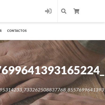
R
CONTACTOS
7699641393165224
95314233_733262508837768_8557699641393