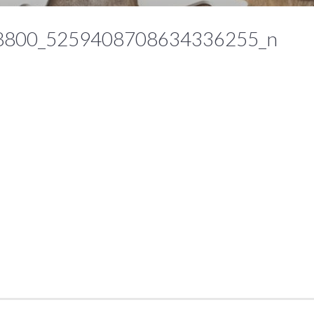
8800_5259408708634336255_n