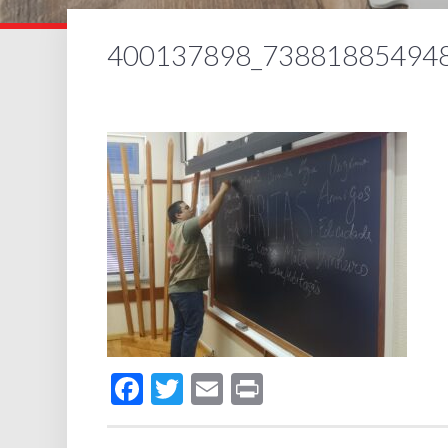
400137898_73881885494
Facebook
Twitter
Email
Print