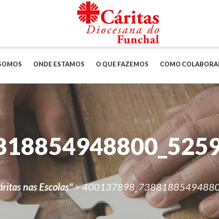
SOMOS
ONDE ESTAMOS
O QUE FAZEMOS
COMO COLABORA
818854948800_525
áritas nas Escolas"
>
400137898_73881885494880