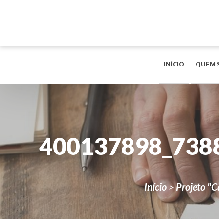
INÍCIO
QUEM 
400137898_738
Início
>
Projeto "C