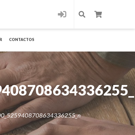
R
CONTACTOS
9408708634336255
0_5259408708634336255_n