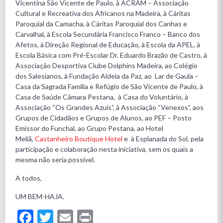
Vicentina São Vicente de Paulo, à ACRAM – Associação
Cultural e Recreativa dos Africanos na Madeira, à Cáritas
Paroquial da Camacha, à Cáritas Paroquial dos Canhas e
Carvalhal, à Escola Secundária Francisco Franco – Banco dos
Afetos, à Direção Regional de Educação, à Escola da APEL, à
Escola Básica com Pré-Escolar Dr. Eduardo Brazão de Castro, à
Associação Desportiva Clube Dolphins Madeira, ao Colégio
dos Salesianos, à Fundação Aldeia da Paz, ao Lar de Gaula –
Casa da Sagrada Família e Refúgio de São Vicente de Paulo, à
Casa de Saúde Câmara Pestana, à Casa do Voluntário, à
Associação “Os Grandes Azuis”, à Associação “Venexos”, aos
Grupos de Cidadãos e Grupos de Alunos, ao PEF – Posto
Emissor do Funchal, ao Grupo Pestana, ao Hotel
Meliã,
Castanheiro Boutique Hotel
e à Esplanada do Sol, pela
participação e colaboração nesta iniciativa, sem os quais a
mesma não seria possível.
A todos,
UM BEM-HAJA.
Facebook
Twitter
Email
Print