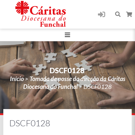
DSCF0128
Início
>
Tomada de posse da direção da Cáritas
Diocesana do Funchal
>
DSCF0128
DSCF0128